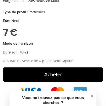
Purgeurs radiateurs neufs en laiton
Type de profil :
Particulier
Etat:
Neuf
7 €
Mode de livraison
Livraison (+
0 €
)
Des frais de service de Qijco peuvent s'ajouter
Acheter
×
Vous ne trouvez pas ce que vous
cherchez ?