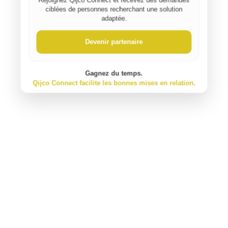
Rejoignez Qijco Connect et recevez des demandes
ciblées de personnes recherchant une solution
adaptée.
⚠️ Signaler un contenu inapproprié
Devenir partenaire
Gagnez du temps.
Qijco Connect facilite les bonnes mises en relation.