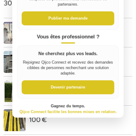
300 €
partenaires.
Publier ma demande
Pompe à eau thermique ROBIN
150 €
Vous êtes professionnel ?
Location échafaudage télescopique
Ne cherchez plus vos leads.
30 €
Rejoignez Qijco Connect et recevez des demandes
par jour
ciblées de personnes recherchant une solution
adaptée.
Location échelle triple 9m80
Devenir partenaire
20 €
par jour
Gagnez du temps.
Mèches à forer
Qijco Connect facilite les bonnes mises en relation.
100 €