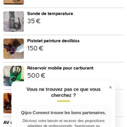
Sonde de temperature
35 €
Pistolet peinture devilbiss
150 €
Réservoir mobile pour carburant
500 €
×
Vous ne trouvez pas ce que vous
Anémomètre de poche
cherchez ?
5 €
Qijco Connect trouve les bons partenaires.
Décrivez votre besoin et recevez des propositions
AV échelle double pans alu 5,20m 9,00m
adaptées de professionnels, fournisseurs ou