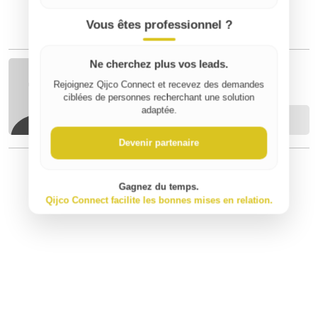
Vous êtes professionnel ?
Ne cherchez plus vos leads.
Thomas V
Rejoignez Qijco Connect et recevez des demandes
ciblées de personnes recherchant une solution
adaptée.
Contacter
Devenir partenaire
Gagnez du temps.
⚠️ Signaler un contenu inapproprié
Qijco Connect facilite les bonnes mises en relation.