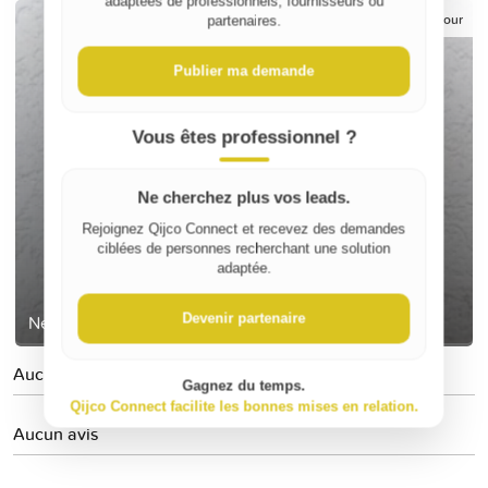
adaptées de professionnels, fournisseurs ou
12 €
/ jour
partenaires.
Publier ma demande
Vous êtes professionnel ?
Ne cherchez plus vos leads.
Rejoignez Qijco Connect et recevez des demandes
ciblées de personnes recherchant une solution
adaptée.
Nettoyeur haute pression Karcher K7 Premium
Devenir partenaire
Aucune personne suivie
Gagnez du temps.
Qijco Connect facilite les bonnes mises en relation.
Aucun avis