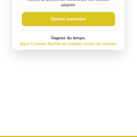
⚠️ Signaler un contenu inapproprié
adaptée.
Devenir partenaire
Gagnez du temps.
Qijco Connect facilite les bonnes mises en relation.