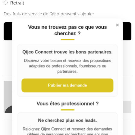
Retrait
Des frais de service de Qijco peuvent s'ajouter
×
Vous ne trouvez pas ce que vous
Acheter
cherchez ?
Qijco Connect trouve les bons partenaires.
Décrivez votre besoin et recevez des propositions
adaptées de professionnels, fournisseurs ou
partenaires.
Publier ma demande
Thomas V
Vous êtes professionnel ?
Contacter
Ne cherchez plus vos leads.
Rejoignez Qijco Connect et recevez des demandes
ciblées de personnes recherchant une solution