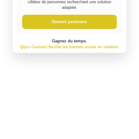
ciblées de personnes recherchant une solution
⚠️ Signaler un contenu inapproprié
adaptée.
Devenir partenaire
Gagnez du temps.
Qijco Connect facilite les bonnes mises en relation.