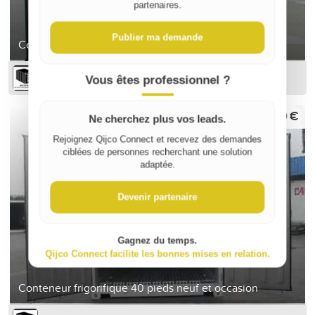
partenaires.
Publier ma demande
Conteneur frigorifique 20 pieds neuf et occasion
BEGO-BOX
Vous êtes professionnel ?
2 800 €
Ne cherchez plus vos leads.
Rejoignez Qijco Connect et recevez des demandes
ciblées de personnes recherchant une solution
adaptée.
Devenir partenaire
Gagnez du temps.
Qijco Connect facilite les bonnes mises en relation.
Conteneur frigorifique 40 pieds neuf et occasion