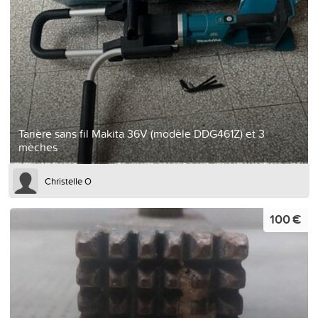
Tarière sans fil Makita 36V (modèle DDG461Z) et 3
mèches
Christelle O
100 €