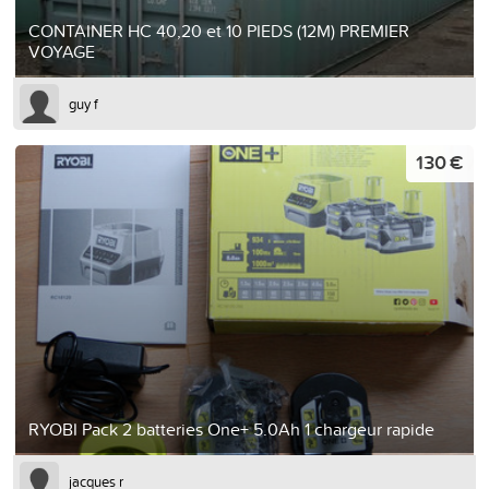
CONTAINER HC 40,20 et 10 PIEDS (12M) PREMIER
VOYAGE
guy f
130 €
RYOBI Pack 2 batteries One+ 5.0Ah 1 chargeur rapide
jacques r