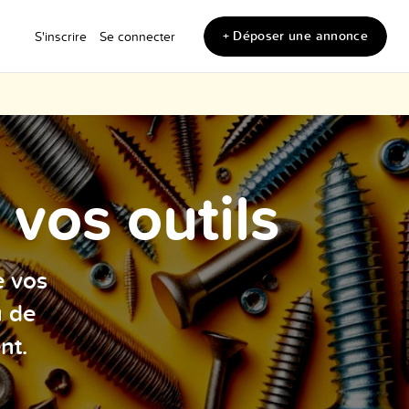
+ Déposer une annonce
S'inscrire
Se connecter
vos outils
e vos
u de
nt.