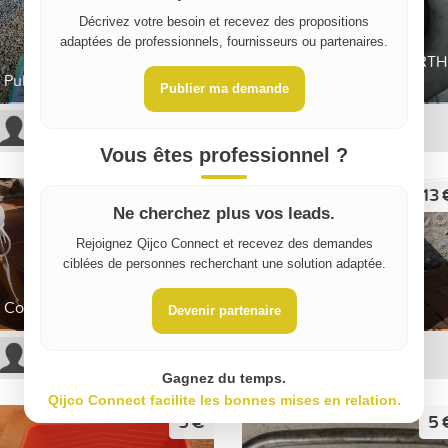
Décrivez votre besoin et recevez des propositions
adaptées de professionnels, fournisseurs ou partenaires.
ENROULEUR 380V WURTH
Pulvérisateurs peinture
25M
Publier ma demande
Sarah Z
Christophe M
Vous êtes professionnel ?
3 €
13 
Ne cherchez plus vos leads.
Rejoignez Qijco Connect et recevez des demandes
ciblées de personnes recherchant une solution adaptée.
Plaque de placo BA13
Colle Carreaux de Plâtre
250x120
Devenir partenaire
Fanny L
Fanny L
Gagnez du temps.
Qijco Connect facilite les bonnes mises en relation.
5 €
5 