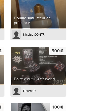
Douille simulateur de
présence
Nicolas CONTRI
€
500 €
Boite d'outil Kraft World
Florent D
€
100 €