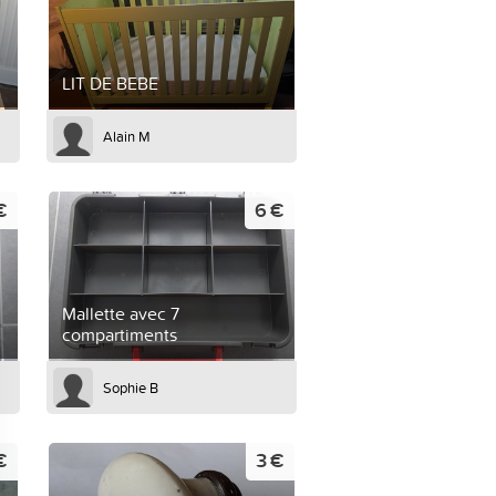
LIT DE BEBE
Alain M
€
6 €
Mallette avec 7
compartiments
Sophie B
€
3 €