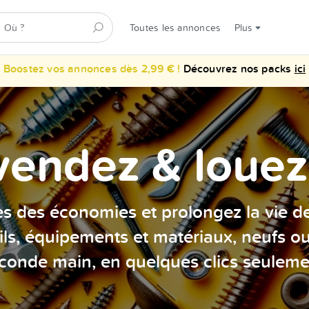
Toutes les annonces
Plus
Boostez vos annonces dès 2,99 € !
Découvrez nos packs
ici
vendez & louez 
es des économies et prolongez la vie d
ils, équipements et matériaux, neufs o
conde main, en quelques clics seuleme