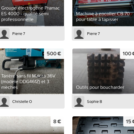
Groupe électrogène Pramac
ES 4000 - qualité semi
Machine à encoller CB 70
professionnelle
pour table à tapisser
Pierre 7
Pierre 7
500 €
100 
Tarière sans fil Makita 36V
(modèle DDG461Z) et 3
mèches
Outils pour boucharder
Christelle O
Sophie B
8 €
15 