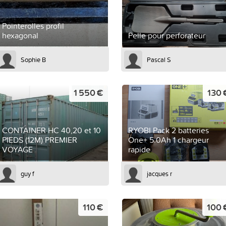
Pointerolles profil
hexagonal
Pelle pour perforateur
Sophie B
Pascal S
1 550 €
130 
CONTAINER HC 40,20 et 10
RYOBI Pack 2 batteries
PIEDS (12M) PREMIER
One+ 5.0Ah 1 chargeur
VOYAGE
rapide
guy f
jacques r
110 €
100 