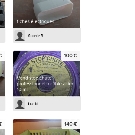
fiches électriques
Sophie B
€
100 €
Vend stop chute
professionnel à câble acier
10 ml
Luc N
€
140 €