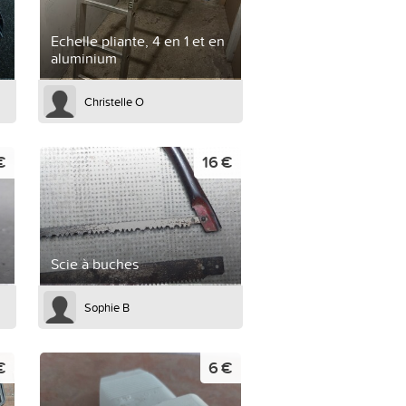
Echelle pliante, 4 en 1 et en
aluminium
Christelle O
€
16 €
Scie à buches
Sophie B
€
6 €