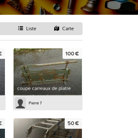
Liste
Carte
€
100 €
coupe carreaux de platre
Pierre 7
€
50 €