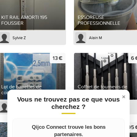
KIT RAIL AMORTI 195
ESSOREUSE
FOUSSIER
PROFESSIONNELLE
Sylvie Z
Alain M
13 €
6 
Lot de barrettes de
Coffret de tournevis de
connexion
précision
×
Vous ne trouvez pas ce que vous
cherchez ?
Sophie B
Sophie B
600 €
95 
Qijco Connect trouve les bons
partenaires.