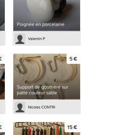
Poignée en porcelaine
Valentin P
€
5 €
Support de gouttière sur
patte couleur sable
Nicolas CONTRI
€
15 €