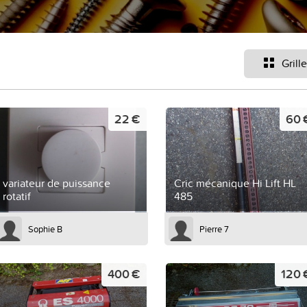
Grille
22 €
60 
variateur de puissance
Cric mécanique Hi Lift HL
rotatif
485
Sophie B
Pierre 7
400 €
120 