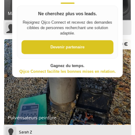
Mallette avec 7 compartiments
Ne cherchez plus vos leads.
Rejoignez Qijco Connect et recevez des demandes
Sophie B
ciblées de personnes recherchant une solution
adaptée.
600 €
Devenir partenaire
Gagnez du temps.
Qijco Connect facilite les bonnes mises en relation.
Pulvérisateurs peinture
Sarah Z