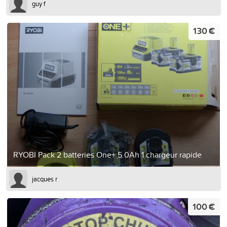
guy f
130 €
RYOBI Pack 2 batteries One+ 5.0Ah 1 chargeur rapide
jacques r
100 €